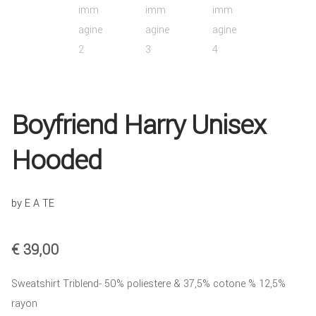
COLLABORA CON NOI
TEESTORE BUSINESS
INFO
Boyfriend Harry Unisex
Hooded
by E A TE
€
39,00
Sweatshirt Triblend- 50% poliestere & 37,5% cotone % 12,5%
rayon