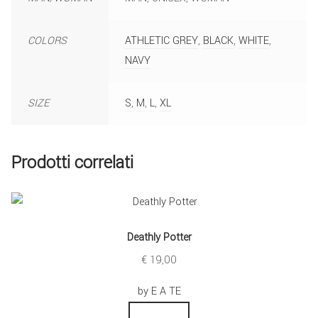
COLORS
ATHLETIC GREY
,
BLACK
,
WHITE
,
NAVY
SIZE
S
,
M
,
L
,
XL
Prodotti correlati
Deathly Potter
€
19,00
by E A TE