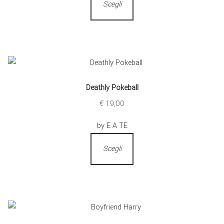
Scegli
Deathly Pokeball
€
19,00
by E A TE
Scegli