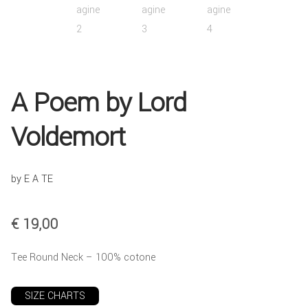
COLLABORA CON NOI
TEESTORE BUSINESS
A Poem by Lord
INFO
Voldemort
by E A TE
€
19,00
Tee Round Neck – 100% cotone
SIZE CHARTS