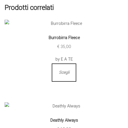
Prodotti correlati
Burrobirra Fleece
€
35,00
by E A TE
Scegli
Deathly Always