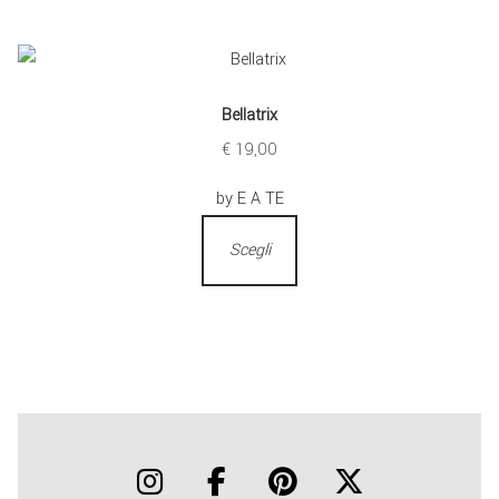
Bellatrix
€
19,00
by E A TE
Scegli