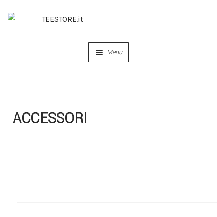
Menu
OUR DESIGNS
COLLABORAZIONI
ACCESSORI
SOCIAL
CERBERO PODCAST
COFFEE AND LUCAS