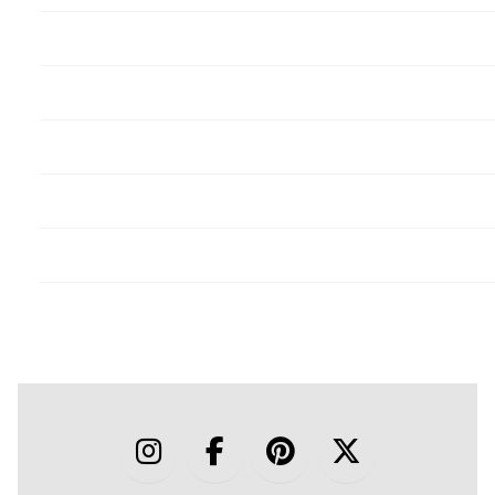
LE COLICHE
MINIMAD
ROMA ROMA ROMA
ROMANTICISMO MILITANTE
SINDROME DISSOCIATIVA
ARTISTS
BRAND