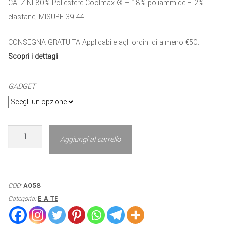
CALZINI 80% Poliestere Coolmax ® – 18% poliammide – 2%
elastane, MISURE 39-44
CONSEGNA GRATUITA Applicabile agli ordini di almeno €50.
Scopri i dettagli
GADGET
Aggiungi al carrello
COD:
A058
Categoria:
E A TE