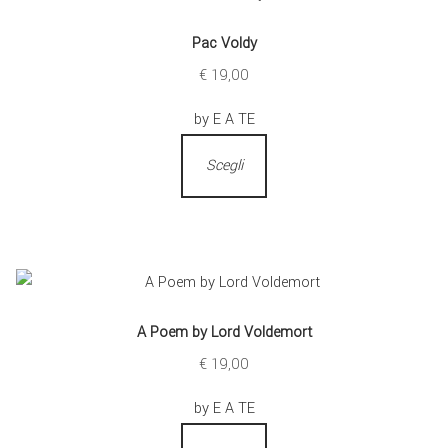
Pac Voldy
€
19,00
by E A TE
Scegli
A Poem by Lord Voldemort
€
19,00
by E A TE