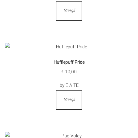
Scegli
Hufflepuff Pride
€
19,00
by E A TE
Scegli