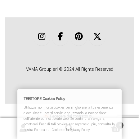
COLLABORA CON NOI
TEESTORE BUSINESS
INFO
VAMA Group srl © 2024 All Rights Reserved
TEESTORE Cookies Policy
Utilizziamo i nostri cookies per migliorare la tua esperienza
d'acquisto e i nostri servizi analizzando la navigazione
Recedere dal contratto qui
dell'utente sul nostro sito web. Se continui a navigare,
accetterai l'uso di tali cookies. Per saperne di più, consulta la
0
nostra Politica sui Cookies e la Privacy Policy '.
Cerca