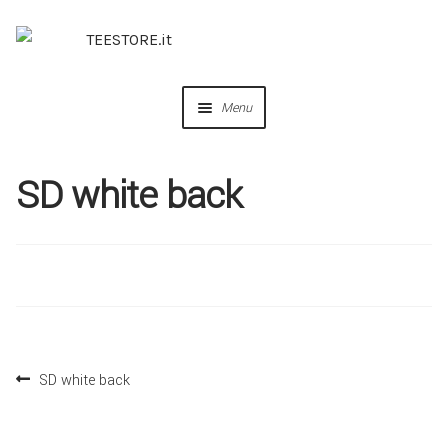
Menu
OUR DESIGNS
SD white back
COLLABORAZIONI
PERSONALIZZA
IDEE REGALO
SD white back
CREA IL TUO BRAND