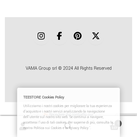
COLLABORA CON NOI
TEESTORE BUSINESS
INFO
VAMA Group srl © 2024 All Rights Reserved
TEESTORE Cookies Policy
Utilizziamo i nostri cookies per migliorare la tua esperienza
d'acquisto e i nostri servizi analizzando la navigazione
Recedere dal contratto qui
dell'utente sul nostro sito web. Se continui a navigare,
accetterai l'uso di tali cookies. Per saperne di più, consulta la
0
nostra Politica sui Cookies e la Privacy Policy '.
Cerca