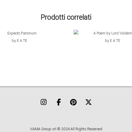
Prodotti correlati
€
19,00
€
19,00
by E A TE
by E A TE
VAMA Group srl © 2024 All Rights Reserved