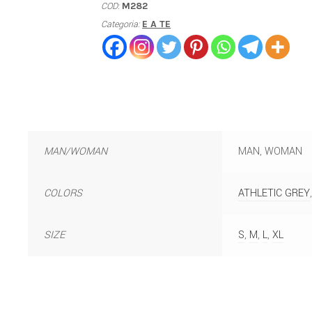
COD:
M282
Categoria:
E A TE
MAN/WOMAN
MAN, WOMAN
COLORS
ATHLETIC GREY
SIZE
S
,
M
,
L
,
XL