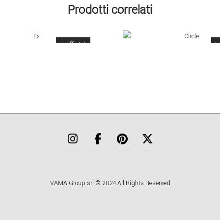
Prodotti correlati
€
19,00
€
15,00
€
19,00
€
15,00
In offerta!
In
VAMA Group srl © 2024 All Rights Reserved