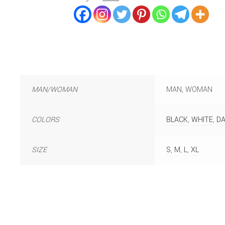
MAN/WOMAN
MAN, WOMAN
COLORS
BLACK
,
WHITE
,
DA
SIZE
S
,
M
,
L
,
XL