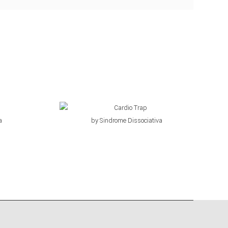
€
19,00
a
by Sindrome Dissociativa