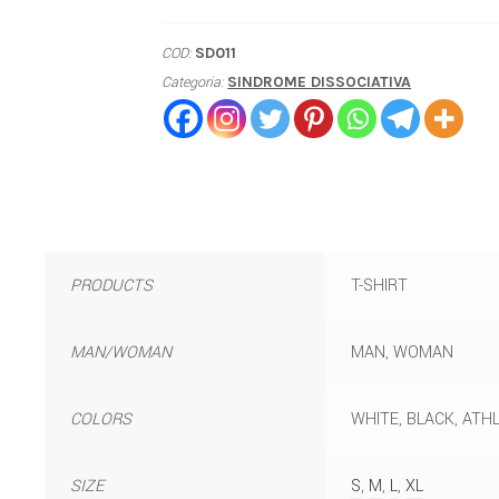
COD:
SD011
Categoria:
SINDROME DISSOCIATIVA
PRODUCTS
T-SHIRT
MAN/WOMAN
MAN, WOMAN
COLORS
WHITE, BLACK, ATHL
SIZE
S
,
M
,
L
,
XL