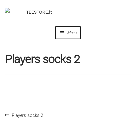
Menu
OUR DESIGNS
Players socks 2
COLLABORAZIONI
PERSONALIZZA
IDEE REGALO
Players socks 2
CREA IL TUO BRAND