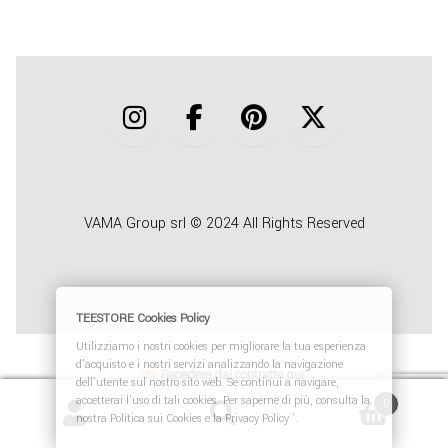
COLLABORA CON NOI
TEESTORE BUSINESS
INFO
VAMA Group srl © 2024 All Rights Reserved
TEESTORE Cookies Policy
Utilizziamo i nostri cookies per migliorare la tua esperienza
d'acquisto e i nostri servizi analizzando la navigazione
Recedere dal contratto qui
dell'utente sul nostro sito web. Se continui a navigare,
accetterai l'uso di tali cookies. Per saperne di più, consulta la
0
nostra Politica sui Cookies e la Privacy Policy '.
Cerca