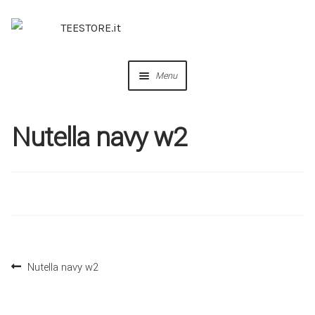
Menu
OUR DESIGNS
Nutella navy w2
COLLABORAZIONI
PERSONALIZZA
IDEE REGALO
Nutella navy w2
CREA IL TUO BRAND