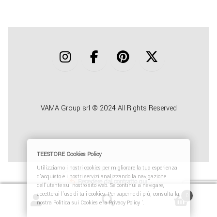
COLLABORA CON NOI
TEESTORE BUSINESS
INFO
VAMA Group srl © 2024 All Rights Reserved
TEESTORE Cookies Policy
Utilizziamo i nostri cookies per migliorare la tua esperienza
d'acquisto e i nostri servizi analizzando la navigazione
Recedere dal contratto qui
dell'utente sul nostro sito web. Se continui a navigare,
accetterai l'uso di tali cookies. Per saperne di più, consulta la
0
nostra Politica sui Cookies e la Privacy Policy '.
Cerca