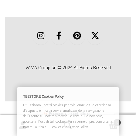
COLLABORA CON NOI
TEESTORE BUSINESS
INFO
VAMA Group srl © 2024 All Rights Reserved
TEESTORE Cookies Policy
Utilizziamo i nostri cookies per migliorare la tua esperienza
d'acquisto e i nostri servizi analizzando la navigazione
Recedere dal contratto qui
dell'utente sul nostro sito web. Se continui a navigare,
accetterai l'uso di tali cookies. Per saperne di più, consulta la
0
nostra Politica sui Cookies e la Privacy Policy '.
Cerca