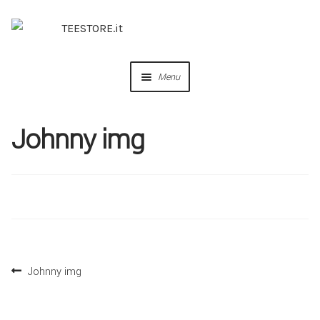
Menu
OUR DESIGNS
Johnny img
COLLABORAZIONI
PERSONALIZZA
IDEE REGALO
Johnny img
CREA IL TUO BRAND