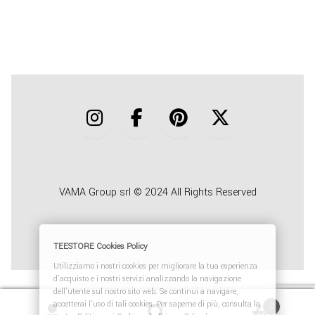
COLLABORA CON NOI
TEESTORE BUSINESS
INFO
VAMA Group srl © 2024 All Rights Reserved
TEESTORE Cookies Policy
Utilizziamo i nostri cookies per migliorare la tua esperienza
d'acquisto e i nostri servizi analizzando la navigazione
dell'utente sul nostro sito web. Se continui a navigare,
Recedere dal contratto qui
accetterai l'uso di tali cookies. Per saperne di più, consulta la
0