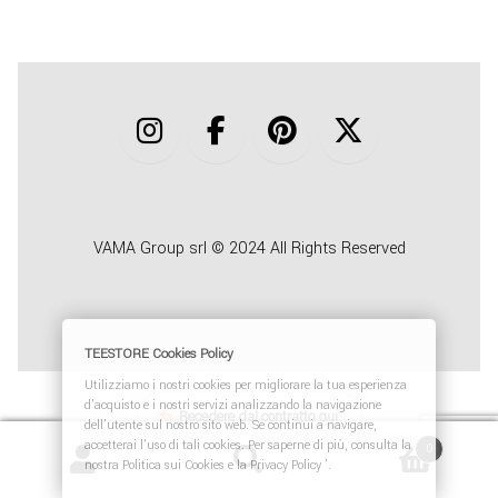
COLLABORA CON NOI
TEESTORE BUSINESS
INFO
VAMA Group srl © 2024 All Rights Reserved
TEESTORE Cookies Policy
Utilizziamo i nostri cookies per migliorare la tua esperienza
d'acquisto e i nostri servizi analizzando la navigazione
Recedere dal contratto qui
dell'utente sul nostro sito web. Se continui a navigare,
accetterai l'uso di tali cookies. Per saperne di più, consulta la
0
nostra Politica sui Cookies e la Privacy Policy '.
Cerca