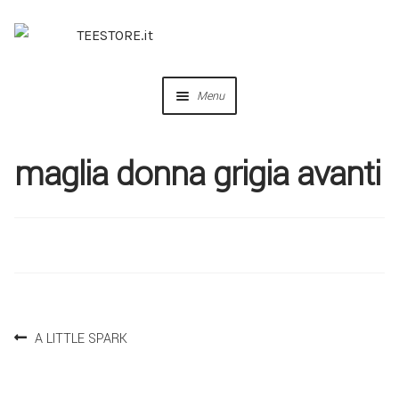
Menu
OUR DESIGNS
maglia donna grigia avanti
COLLABORAZIONI
PERSONALIZZA
IDEE REGALO
A LITTLE SPARK
CREA IL TUO BRAND