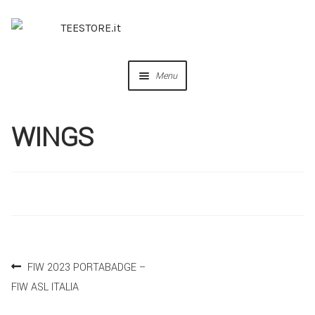
Menu
OUR DESIGNS
WINGS
COLLABORAZIONI
PERSONALIZZA
IDEE REGALO
FIW 2023 PORTABADGE –
CREA IL TUO BRAND
FIW ASL ITALIA