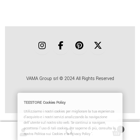
COLLABORA CON NOI
TEESTORE BUSINESS
INFO
VAMA Group srl © 2024 All Rights Reserved
TEESTORE Cookies Policy
Utilizziamo i nostri cookies per migliorare la tua esperienza
d'acquisto e i nostri servizi analizzando la navigazione
dell'utente sul nostro sito web. Se continui a navigare,
Recedere dal contratto qui
accetterai l'uso di tali cookies. Per saperne di più, consulta la
0
nostra Politica sui Cookies e la Privacy Policy '.
Cerca